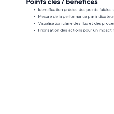
Points clés / bénéfices
Identification précise des points faibles 
Mesure de la performance par indicateurs
Visualisation claire des flux et des proc
Priorisation des actions pour un impact
Implication des équipes pour une amélio
Réduction des coûts et optimisation de
Suivi et pilotage simple grâce à des outil
Exemple ou mini-cas prati
Cas pratique :
Une entreprise souhaitait réduire
évaluée, les gaspillages identifiés et un plan d’
des équipes.