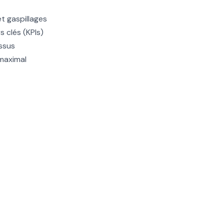
et gaspillages
 clés (KPIs)
essus
 maximal
ration durable
s ressources
s Lean visuels
que
 les temps d’arrêt et optimiser ses flux de production. Grâc
action priorisé mis en œuvre. Résultat : amélioration de 15 % de 