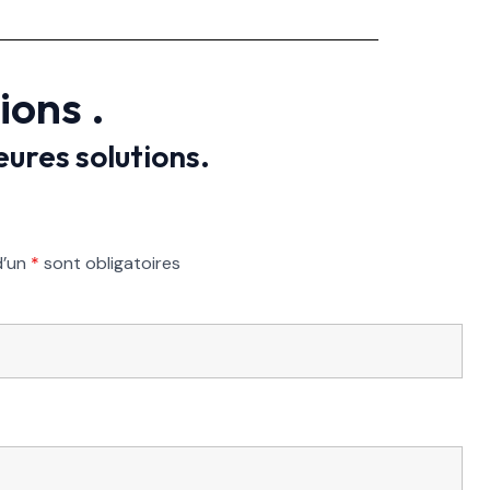
ons .
eures solutions.
d’un
*
sont obligatoires