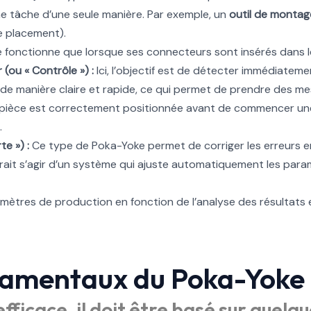
ne tâche d’une seule manière. Par exemple, un
outil de montag
e placement).
e fonctionne que lorsque ses connecteurs sont insérés dans l
(ou « Contrôle ») :
Ici, l’objectif est de détecter immédiateme
eur de manière claire et rapide, ce qui permet de prendre des 
pièce est correctement positionnée avant de commencer une o
.
e ») :
Ce type de Poka-Yoke permet de corriger les erreurs e
urrait s’agir d’un système qui ajuste automatiquement les p
ramètres de production en fonction de l’analyse des résultats e
damentaux du Poka-Yoke
fficace, il doit être basé sur quelqu