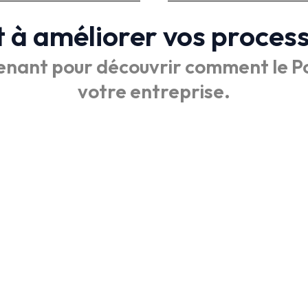
t à améliorer vos process
enant pour découvrir comment le P
votre entreprise.
Contact Me
Les champs marqués d’un
*
s
Nom
*
Prénom