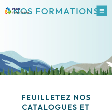
Aller
Mai
NOS FORMATIONS
au
Men
contenu
FEUILLETEZ NOS
CATALOGUES ET